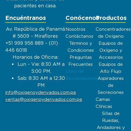
pacientes en casa.
Encuéntranos
Conócenos
Productos
Av. República de Panamá
Nosotros
Concentradores
# 5609 – Miraflores
Contáctanos
de Oxígeno
+51 999 956 889 – (01)
Términos y
Equipos de
446 6018
Condiciones
Oxígeno y
Horarios de Oficina:
Preguntas
Accesorios
Lun – Vie: 8:30 AM a
Frecuentes
Equipos de
5:00 PM.
Libro de
Alto Flujo
Sab: 8:30 AM a 12:30
Reclamaciones
Aspiradores
PM
de
info@oxigenoyderivados.com.pe
Secreciones
ventas@oxigenoyderivados.com.pe
Camas
Clínicas
Sillas de
Ruedas,
Andadores y