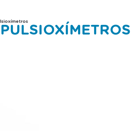
lsioxímetros
PULSIOXÍMETROS