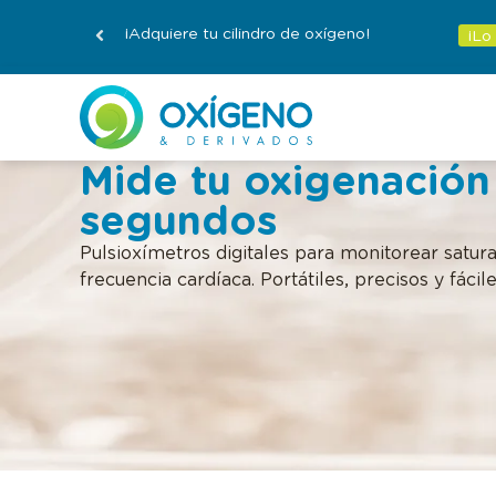
¡Adquiere tu cilindro de oxígeno!
¡Lo
Mide tu oxigenación
segundos
Pulsioxímetros digitales para monitorear satur
frecuencia cardíaca. Portátiles, precisos y fácile