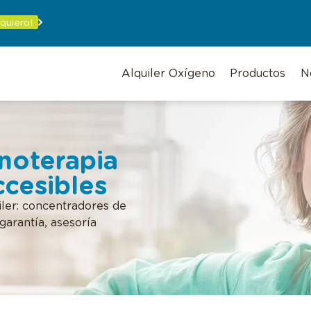
 quiero!
Alquiler Oxígeno
Productos
N
noterapia
ccesibles
iler: concentradores de
garantía, asesoría