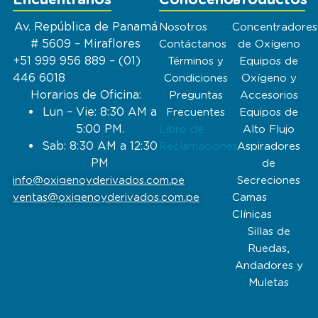
Av. República de Panamá
Nosotros
Concentradores
# 5609 – Miraflores
Contáctanos
de Oxígeno
+51 999 956 889 – (01)
Términos y
Equipos de
446 6018
Condiciones
Oxígeno y
Horarios de Oficina:
Preguntas
Accesorios
Lun – Vie: 8:30 AM a
Frecuentes
Equipos de
5:00 PM.
Libro de
Alto Flujo
Sab: 8:30 AM a 12:30
Reclamaciones
Aspiradores
PM
de
info@oxigenoyderivados.com.pe
Secreciones
ventas@oxigenoyderivados.com.pe
Camas
Clínicas
Sillas de
Ruedas,
Andadores y
Muletas